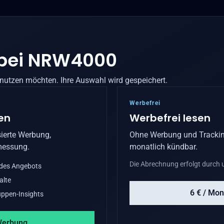
bei
NRW4000
 nutzen möchten. Ihre Auswahl wird gespeichert.
Werbefrei
en
Werbefrei lesen
ierte Werbung,
Ohne Werbung und Trackin
messung.
monatlich kündbar.
Die Abrechnung erfolgt durch u
 des Angebots
alte
6 € / Mon
ppen-Insights
Werbung