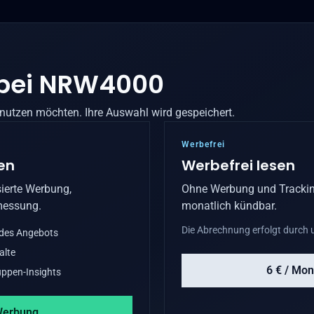
bei
NRW4000
 nutzen möchten. Ihre Auswahl wird gespeichert.
Werbefrei
en
Werbefrei lesen
ierte Werbung,
Ohne Werbung und Trackin
messung.
monatlich kündbar.
Die Abrechnung erfolgt durch u
 des Angebots
alte
6 € / Mon
ppen-Insights
Werbung