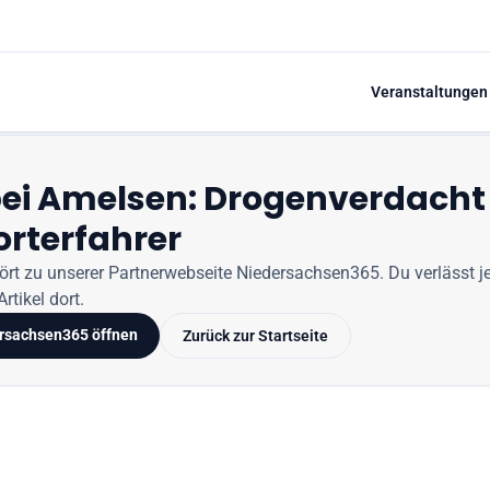
Veranstaltungen
bei Amelsen: Drogenverdach
rterfahrer
hört zu unserer Partnerwebseite
Niedersachsen365
. Du verlässt j
rtikel dort.
rsachsen365
öffnen
Zurück zur Startseite