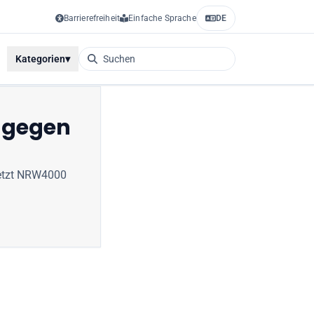
Barrierefreiheit
Einfache Sprache
DE
Kategorien
▾
t gegen
etzt
NRW4000