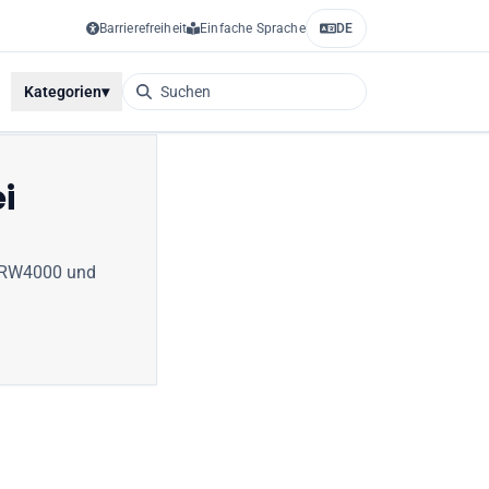
Barrierefreiheit
Einfache Sprache
DE
Kategorien
▾
i
RW4000
und