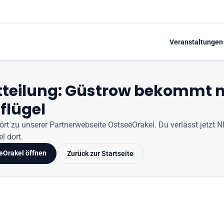
Veranstaltungen
tteilung: Güstrow bekommt 
flügel
hört zu unserer Partnerwebseite
OstseeOrakel
. Du verlässt jetzt
N
l dort.
eOrakel
öffnen
Zurück zur Startseite