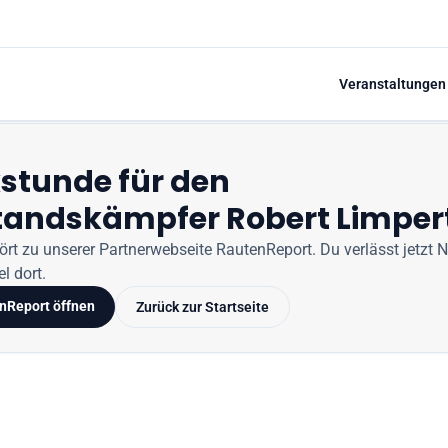
Veranstaltungen
stunde für den
tandskämpfer Robert Limper
hört zu unserer Partnerwebseite
RautenReport
. Du verlässt jetzt
N
l dort.
nReport
öffnen
Zurück zur Startseite