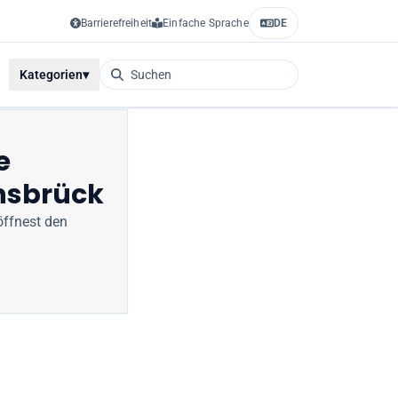
Barrierefreiheit
Einfache Sprache
DE
Kategorien
▾
e
ensbrück
ffnest den