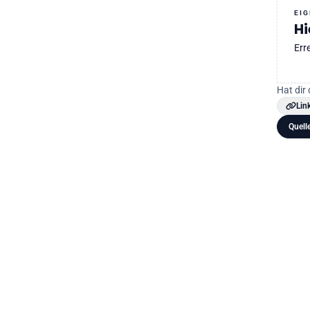
EI
Hi
Err
Hat dir 
Lin
Quell