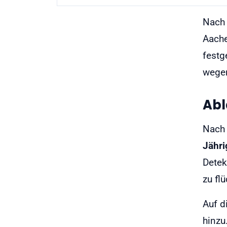
Nach 
Aache
festg
wegen
Abl
Nach 
Jähri
Detek
zu fl
Auf d
hinzu