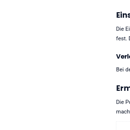
Ein
Die E
fest.
Verl
Bei d
Erm
Die P
macht