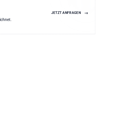
→
JETZT ANFRAGEN
ichnet.