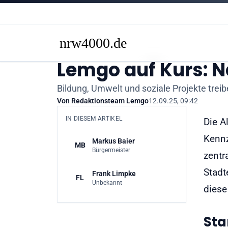
Lemgo auf Kurs: N
Bildung, Umwelt und soziale Projekte trei
Von
Redaktionsteam Lemgo
12.09.25, 09:42
IN DIESEM ARTIKEL
Die A
Kennz
Markus Baier
MB
Bürgermeister
zentr
Stadt
Frank Limpke
FL
Unbekannt
diese
Sta