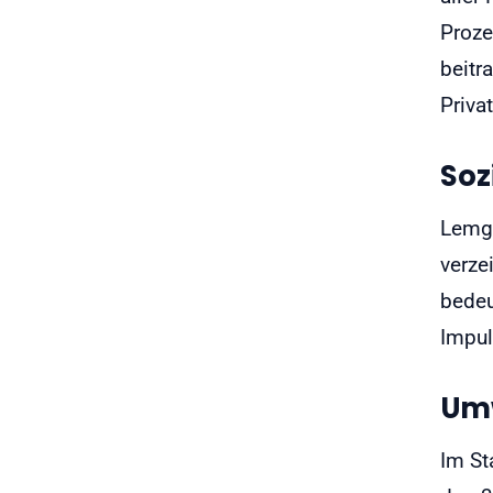
Proze
beitr
Priva
Soz
Lemgo
verze
bedeu
Impul
Umw
Im St