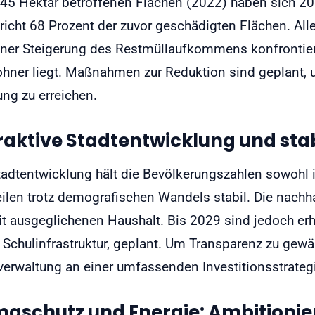
45 Hektar betroffenen Flächen (2022) haben sich 202
richt 68 Prozent der zuvor geschädigten Flächen. All
iner Steigerung des Restmüllaufkommens konfrontier
hner liegt. Maßnahmen zur Reduktion sind geplant, 
ng zu erreichen.
raktive Stadtentwicklung und sta
tadtentwicklung hält die Bevölkerungszahlen sowohl i
eilen trotz demografischen Wandels stabil. Die nachha
it ausgeglichenen Haushalt. Bis 2029 sind jedoch erh
e Schulinfrastruktur, geplant. Um Transparenz zu gewäh
verwaltung an einer umfassenden Investitionsstrateg
maschutz und Energie: Ambitionier