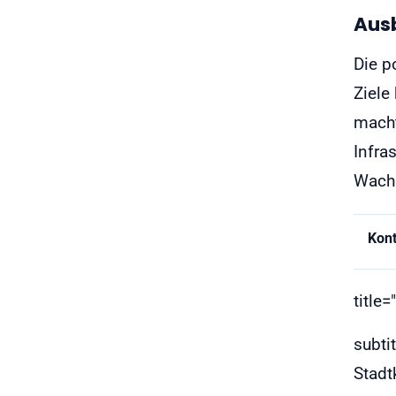
Aus
Die p
Ziele
macht
Infra
Wachs
Kon
title
subti
Stad