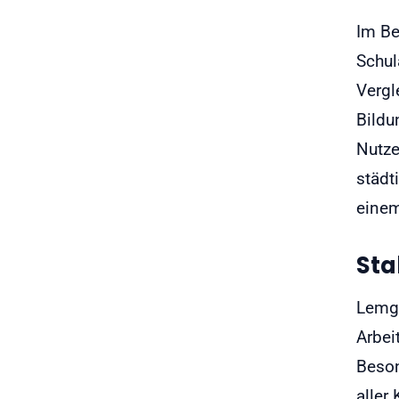
Im Be
Schul
Vergl
Bildu
Nutze
städt
einem
Sta
Lemgo
Arbei
Beson
aller