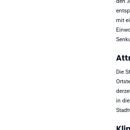
den 3
entsp
mit e
Einwo
Senku
Att
Die S
Ortst
derze
in di
Stadt
Kli