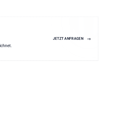
→
JETZT ANFRAGEN
ichnet.