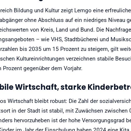
reich Bildung und Kultur zeigt Lemgo eine erfreuliche 
abgänger ohne Abschluss auf ein niedriges Niveau g
eichswerten von Kreis, Land und Bund. Die Nachfrag
ngsangeboten – wie VHS, Stadtbücherei und Musikschu
rzahlen bis 2035 um 15 Prozent zu steigern, gilt weite
ischen Kultureinrichtungen verzeichnen stabile Bes
 Prozent gegenüber dem Vorjahr.
bile Wirtschaft, starke Kinderbe
s Wirtschaft bleibt robust: Die Zahl der sozialversic
tsort in der Stadt ist stabil, mit Zuwächsen zwischen 
ders hervorzuheben ist der hohe Versorgungsgrad be
 Kinder im Jahr der Einschulung haben 2024 eine Kita