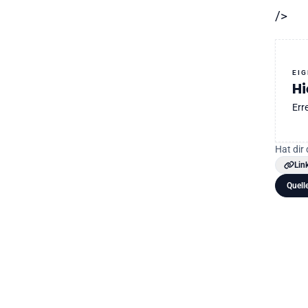
/>
EI
Hi
Err
Hat dir 
Lin
Quell