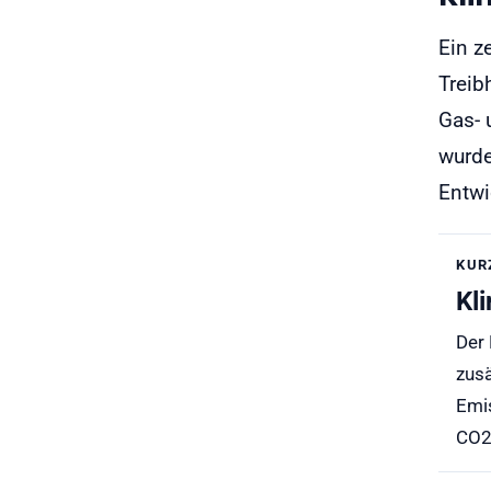
Ein z
Treib
Gas- 
wurde
Entwi
KUR
Kl
Der 
zus
Emi
CO2